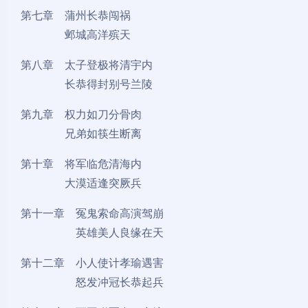
第七章 蒲州长恭闯祸
邺城高洋殡天
第八章 太子登极将清宇内
长恭得封别号兰陵
第九章 权力如刀分骨肉
兄弟如筷生断离
第十章 将军临危清海内
大漠适逢突厥兵
第十一章 冤鬼索命高演驾崩
英雄美人良缘在天
夜间模式
第十二章 小人使计孝瑜遇害
怒发冲冠长恭起兵
Sans Serif
Serif