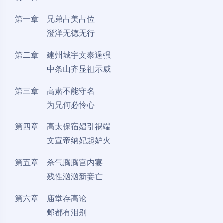
第一章 兄弟占美占位
澄洋无德无行
第二章 建州城宇文泰逞强
中条山齐显祖示威
第三章 高肃不能守名
为兄何必怜心
第四章 高太保宿娼引祸端
文宣帝纳妃起妒火
第五章 杀气腾腾宫内宴
残性汹汹新妾亡
第六章 庙堂存高论
邺都有泪别