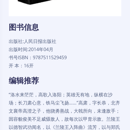
图书信息
出版社:人民日报出版社
出版时间:2014年04月
书号ISBN：9787511529459
开 本：16开
编辑推荐
“洛水来茫茫，高歌入洛阳；英雄无有地，纵横在沙
场；长刀肃心意，铁马尘飞扬……”高肃，字长恭，北齐
文襄帝高澄之子，他骁勇善战，大戟所向，未逢敌手；
因容貌俊美不足威慑敌人，故每次以甲胄示敌。兰陵王
以德智武功闻名，以《兰陵王入阵曲》流芳，以与郑氏