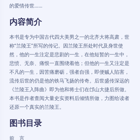
的爱情传世……
内容简介
本书是专为中国古代四大美男之一的北齐大将高肃，世
称“兰陵王”所写的传记。因兰陵王所处时代及身世使
然，他的一生注定是悲剧的一生，在他短暂的一生中，
悲愤、无奈、痛恨一直围绕着他；但他的一生又注定是
不凡的一生，因苦痛磨砺，强者自强，即便贼人陷害，
流传后世的仍是他的铁马飞扬的传奇。后世盛传深远的
《兰陵王入阵曲》即为他和将士们在邙山大捷后所做。
本书是作者查阅大量史实资料后倾情所做，力图给读者
还原一个真实的兰陵王。
图书目录
前 言