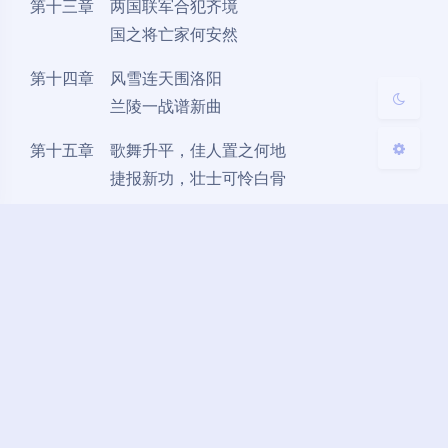
第十三章 两国联军合犯齐境
浅阴影
深阴影
国之将亡家何安然
关闭
日落
暗化
灰度
第十四章 风雪连天围洛阳
兰陵一战谱新曲
第十五章 歌舞升平，佳人置之何地
捷报新功，壮士可怜白骨
第十六章 后主乱大齐，武帝兴周
新君隐旧臣，兵戎再起
第十七章 天妒将才定阳断魂
少帅发威再定乾坤
第十八章 楼中燕归花似血
陌上人去曲长存
后 续 楼中燕归花似血