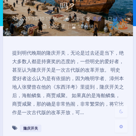
吗？
2025-10-30 15:56
|
586
|
萧盛
|
说说
2760 字
|
10 分钟
提到明代晚期的隆庆开关，无论是过去还是当下，绝
夜间模式
大多数人都是持褒奖的态度的，一些明史的爱好者，
甚至认为隆庆开关是一次古代版的改革开放。 明史
Sans Serif
Serif
爱好者这么认为是有依据的，因为晚明学者、漳州本
浅阴影
深阴影
地人张燮曾在他的《东西洋考》里提到，隆庆开关之
后，海舶鳞集，商贾咸聚。 如果真的是海舶鳞集，
关闭
日落
暗化
灰度
商贾咸聚，那的确是非常热闹，非常繁荣的，将它比
作是一次古代版的改革开放，可…
隆庆开关